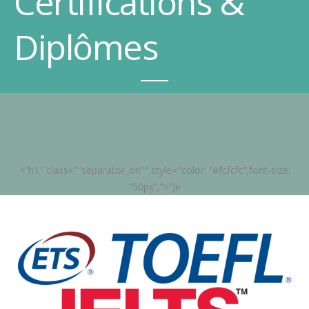
Certifications &
Diplômes
<”h1″ class="”separator_on”" style="color: ”#fcfcfc”;font-size:
”50px”;">”Je